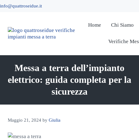
Passa al contenuto principale
Skip to header right navigation
Skip to site footer
info@quattroseidue.it
Home
Chi Siamo
Verifiche Mes
QuattroSeiDue - Verifiche Impianti Messa a Te
DPR 462/01
Messa a terra dell’impianto
elettrico: guida completa per la
sicurezza
Maggio 21, 2024
by
Giulia