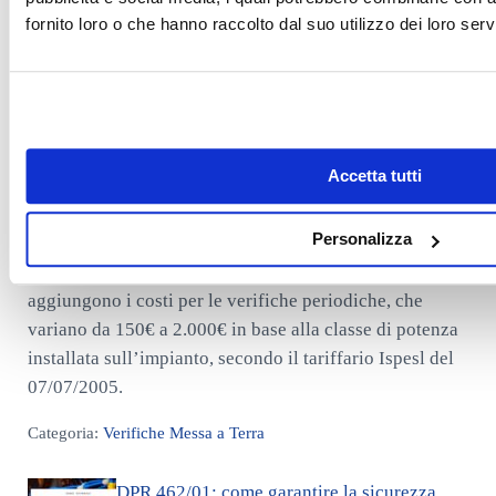
inferiore rispetto a un impianto in un edificio
fornito loro o che hanno raccolto dal suo utilizzo dei loro servi
industriale.
Il tipo di intervento
: Se è necessario realizzare un
nuovo impianto il costo sarà più alto rispetto a un
intervento di adeguamento di un impianto esistente.
La zona geografica
: I prezzi possono variare a seconda
Accetta tutti
della regione e della città.
In generale, il costo per l’installazione di un impianto di
Personalizza
messa a terra parte
da un minimo di 50€ – 100€
fino ad
arrivare
a 1.000€
per l’intervento base. A questo si
aggiungono i costi per le verifiche periodiche, che
variano da 150€ a 2.000€ in base alla classe di potenza
installata sull’impianto, secondo il tariffario Ispesl del
07/07/2005.
Categoria:
Verifiche Messa a Terra
Post precedente:
DPR 462/01: come garantire la sicurezza