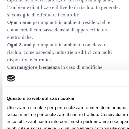
l’ambiente di utilizzo e il livello di rischio. In generale,
si consiglia di effettuare i controlli:
Ogni 5 anni
per impianti in ambienti residenziali e
commerciali con bassa densità di apparecchiature
elettroniche.
Ogni 2 anni
per impianti in ambienti con elevato
rischio, come ospedali, industrie o edifici con molti
dispositivi elettronici.
Con maggiore frequenza
in caso di modifiche
all’impianto o di eventi atmosferici eccezionali.
Quanto costa la messa a terra?
Questo sito web utilizza i cookie
Il costo dell’impianto di messa a terra varia in base a
Utilizziamo i cookie per personalizzare contenuti ed annunci, 
diversi fattori, tra cui:
social media e per analizzare il nostro traffico. Condividiamo
Le dimensioni e la complessità dell’impianto
: Un
in cui utilizza il nostro sito con i nostri partner che si occupan
impianto in un piccolo appartamento avrà un costo
pubblicità e social media, i quali potrebbero combinarle con a