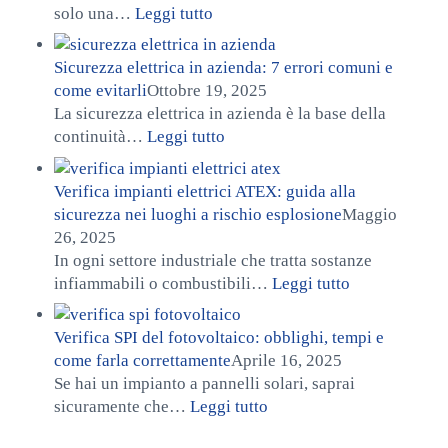
: Denuncia messa a terra INAIL: 
solo una…
Leggi tutto
Sicurezza elettrica in azienda: 7 errori comuni e
come evitarli
Ottobre 19, 2025
La sicurezza elettrica in azienda è la base della
: Sicurezza elettrica in azienda
continuità…
Leggi tutto
Verifica impianti elettrici ATEX: guida alla
sicurezza nei luoghi a rischio esplosione
Maggio
26, 2025
In ogni settore industriale che tratta sostanze
: Verifica imp
infiammabili o combustibili…
Leggi tutto
Verifica SPI del fotovoltaico: obblighi, tempi e
come farla correttamente
Aprile 16, 2025
Se hai un impianto a pannelli solari, saprai
: Verifica SPI del fotovol
sicuramente che…
Leggi tutto