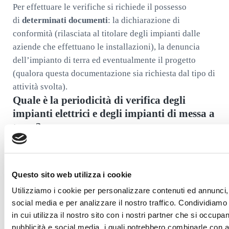
Per effettuare le verifiche si richiede il possesso
di
determinati documenti
: la dichiarazione di
conformità (rilasciata al titolare degli impianti dalle
aziende che effettuano le installazioni), la denuncia
dell’impianto di terra ed eventualmente il progetto
(qualora questa documentazione sia richiesta dal tipo di
attività svolta).
Quale è la periodicità di verifica degli
impianti elettrici e degli impianti di messa a
terra?
La periodicità delle verifiche è in funzione dell’ambito
di attività svolta. Nel caso di impianti definiti a maggior
rischio in caso d’incendio, così come nei cantieri, negli
Questo sito web utilizza i cookie
studi medici e nei
luoghi caratterizzati da rischio di
Utilizziamo i cookie per personalizzare contenuti ed annunci, 
esplosione
, la periodicità è biennale. In tutti gli altri
social media e per analizzare il nostro traffico. Condividiamo
casi la procedura di verifica va eseguita ogni cinque
in cui utilizza il nostro sito con i nostri partner che si occupan
pubblicità e social media, i quali potrebbero combinarle con a
anni.