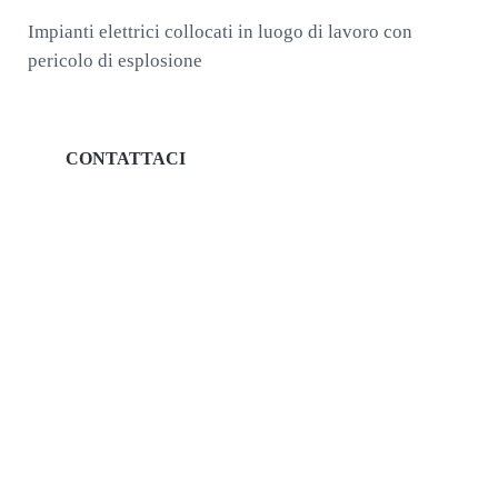
Impianti elettrici collocati in luogo di lavoro con
pericolo di esplosione
CONTATTACI
Possiamo fornirti maggiori
informazioni!
Puoi contattarci al numero
02 947 522 84
.
Chiariremo i tuoi dubbi rispondendo ad una chiamata o ad un
messaggio wathsapp al
‎+39 3773354406
.
Uno dei nostri esperti sarà a tua disposizione