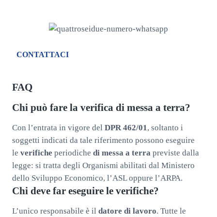
Dal
lunedì
al
venerdì
dalle
9.30
alle
18.30.
CONTATTACI
FAQ
Chi può fare la verifica di messa a terra?
Con l’entrata in vigore del
DPR 462/01
, soltanto i
soggetti indicati da tale riferimento possono eseguire
le
verifiche
periodiche
di messa a terra
previste dalla
legge: si tratta degli Organismi abilitati dal Ministero
dello Sviluppo Economico, l’ASL oppure l’ARPA.
Chi deve far eseguire le verifiche?
L’unico responsabile è il
datore di lavoro
. Tutte le