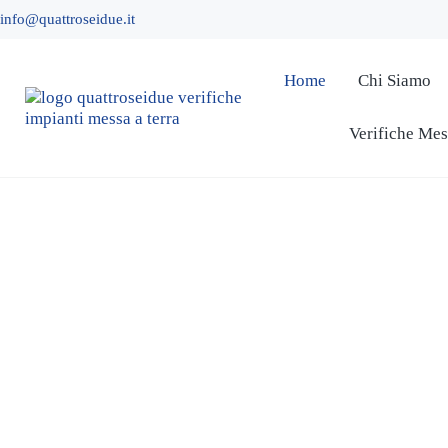
Passa al contenuto principale
Skip to header right navigation
Skip to site footer
info@quattroseidue.it
Home
Chi Siamo
Verifiche Mes
QuattroSeiDue - Verifiche Impianti Messa a Te
DPR 462/01
QUATTROSEIDUE
VERIFICA
IMPIANTI MESSA
A TERRA
Organismo di ispezione di tipo A
abilitato dal Ministero dello