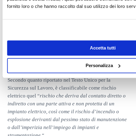
fornito loro o che hanno raccolto dal suo utilizzo dei loro servi
Cosa si ha la messa a terra?
Qualora l’impianto di messa a terra non fosse
perfettamente funzionante, infatti, l’interruttore
differenziale potrebbe non agire e, nel caso in cui
l’uomo venga a contatto con un elettrodomestico le cui
Accetta tutti
parti metalliche sono attraversate dall’energia, verrebbe
fulminato.
Personalizza
Cosa si intende per rischio elettrico?
Secondo quanto riportato nel Testo Unico per la
Sicurezza sul Lavoro, è classificabile come rischio
elettrico quel “
rischio che deriva dal contatto diretto o
indiretto con una parte attiva e non protetta di un
impianto elettrico, così come il rischio d’incendio o
esplosione derivanti dal pessimo stato di manutenzione
o dall’imperizia nell’impiego di impianti e
strumentazione.
“